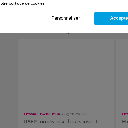
otre politique de cookies
Et bientôt vous pourrez consulter la liste mise à jour sur vot
Personnaliser
Accepte
Sur le même sujet
Dossier thématique
- 09/11/2018
Dos
RSFP : un dispositif qui s'inscrit
Et