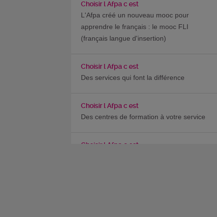
Choisir l Afpa c est
L'Afpa créé un nouveau mooc pour
apprendre le français : le mooc FLI
(français langue d'insertion)
Choisir l Afpa c est
Des services qui font la différence
Choisir l Afpa c est
Des centres de formation à votre service
Choisir l Afpa c est
Et si vous deveniez référent RSFP ?
Choisir l Afpa c est
L’Afpa lance son MOOC Français Langue
Étrangère