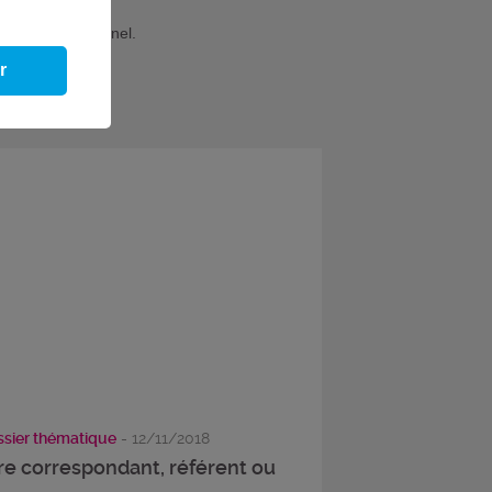
re espace personnel.
r
sier thématique
- 12/11/2018
re correspondant, référent ou