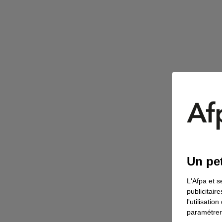
Un pet
L'Afpa et s
publicitair
l'utilisati
paramétrer 