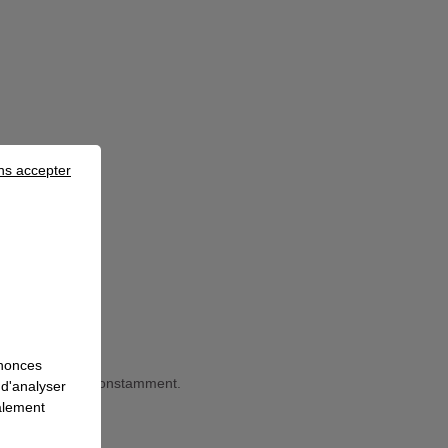
ns accepter
 déchets
nnonces
 RSFP évoluent constamment.
 d'analyser
galement