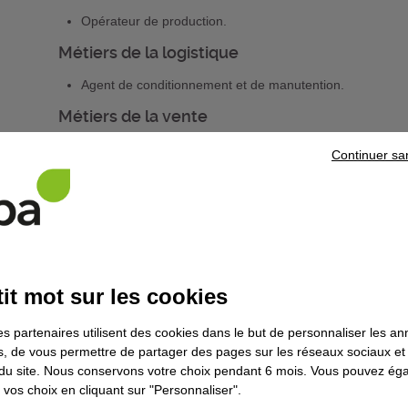
Opérateur de production.
Métiers de la logistique
Agent de conditionnement et de manutention.
Métiers de la vente
Vendeur en habillement et accessoires.
Continuer sa
Métiers de l’environnement & recyclage des
Agent d'accueil en déchèterie.
Métiers de l’automobile
Préparateur de véhicules automobiles.
it mot sur les cookies
es partenaires utilisent des cookies dans le but de personnaliser les a
Les champs professionnels et les métiers concernés par la
es, de vous permettre de partager des pages sur les réseaux sociaux et
on du site. Nous conservons votre choix pendant 6 mois. Vous pouvez é
Rapprochez-vous de votre pilote régional.
vos choix en cliquant sur "Personnaliser".