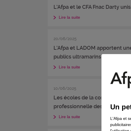
L’Afpa et le CFA Fnac Darty uni
Lire la suite
20/06/2025
L’Afpa et LADOM apportent une r
publics ultramarins en mobilité
Lire la suite
10/06/2025
Les écoles de la construction du
Un pet
professionnelle des jeunes
Lire la suite
L'Afpa et s
publicitair
l'utilisati