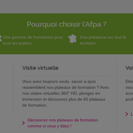
Pourquoi choisir l'Afpa ?
Une gamme de formations pour
Une présence sur tout le
tous les publics
territoire
Visite virtuelle
Vo
Vous avez toujours voulu savoir à quoi
Ete
ressemblent nos plateaux de formation ? Avec
vou
nos visites virtuelles 360° HD, plongez en
acc
immersion et découvrez plus de 60 plateaux
pro
de formation.
L
Découvrez nos plateaux de formation
comme si vous y étiez !