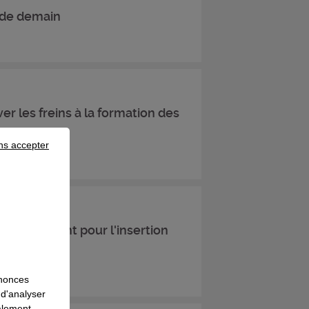
s de demain
r les freins à la formation des
ns accepter
IDE coopèrent pour l'insertion
nnonces
 d'analyser
galement