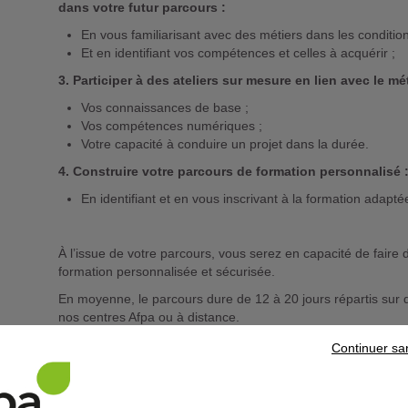
dans votre futur parcours :
En vous familiarisant avec des métiers dans les condition
Et en identifiant vos compétences et celles à acquérir ;
3. Participer à des ateliers sur mesure en lien avec le mé
Vos connaissances de base ;
Vos compétences numériques ;
Votre capacité à conduire un projet dans la durée.
4.
Construire votre parcours de formation personnalisé 
En identifiant et en vous inscrivant à la formation adaptée
À l’issue de votre parcours, vous serez en capacité de faire
formation personnalisée et sécurisée.
En moyenne, le parcours dure de 12 à 20 jours répartis su
nos centres Afpa ou à distance.
Le Référent Afpa vous accompagne jusqu’à l’inscription sur la
Continuer sa
Comment y accéder ?