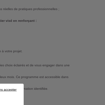
s réelles de pratiques professionnelles ;
tier visé en renforçant :
:
 à votre projet.
 des choix éclairés et de vous engager dans une
r deux mois. Ce programme est accessible dans
 session de formation identifiée.
ns accepter