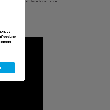
ler Pôle emploi pour faire la demande
fr
).
nnonces
 d'analyser
galement
r