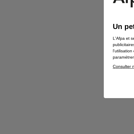
Un pet
L'Afpa et s
publicitair
l'utilisati
paramétrer 
Consulter n