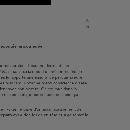
À
la
 écoutée, encouragée"
 la restauration, Roxanne décide de se
’avais pas spécialement un métier en tête, je
es lui apporte une assurance perdue avec le
s plus tard, Roxanne prend conscience qu’elle
vient avec son histoire. On est tous dans la
ne des conseils, apporte quelque chose que
 vibrer Roxanne parle d’un accompagnement de
epars avec des idées en tête et « ça remet la
e.”