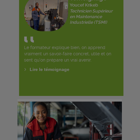
Youcef Krikeb
Technicien Supérieur
en Maintenance
Industrielle (TSMI)
Le formateur explique bien, on apprend
vraiment un savoir-faire concret, utile et on
sent qu’on prépare un vrai avenir.
Lire le témoignage