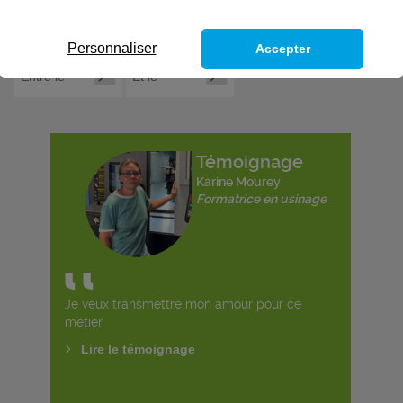
Personnaliser
Accepter
Témoignage
Karine Mourey
Formatrice en usinage
Je veux transmettre mon amour pour ce
métier
Lire le témoignage