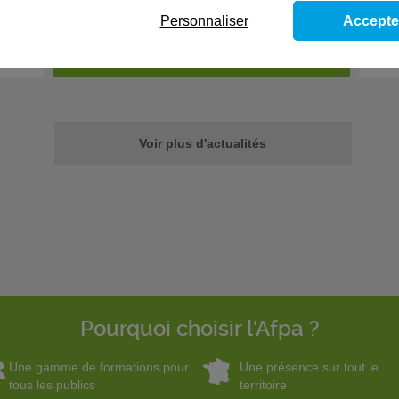
Fil 
Lire le témoignage
Personnaliser
Accepte
s
Re
séc
Voir plus d'actualités
Pourquoi choisir l'Afpa ?
Une gamme de formations pour
Une présence sur tout le
tous les publics
territoire