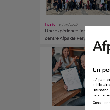
Fil info
- 19/05/2026
Une expérience formatrice pou
centre Afpa de Perpignan et ...
Un pet
L'Afpa et s
publicitair
l'utilisati
paramétrer 
Consulter n