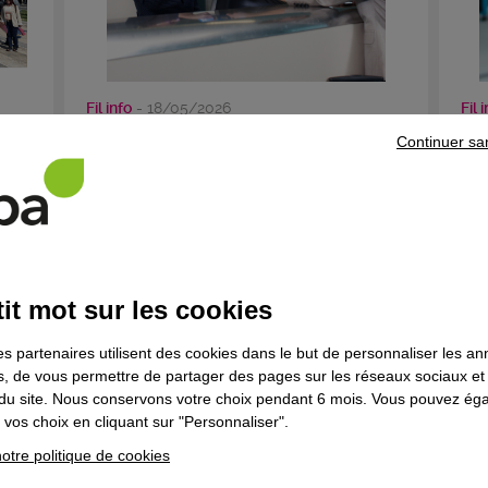
Fil info
- 18/05/2026
Fil 
r le
Au Cfa de Nice, on vous forme
Co
Continuer sa
pour travailler en agences de ...
vé
de 
Témoignage
Youcef Krikeb
it mot sur les cookies
en maintenance
industrielle à
es partenaires utilisent des cookies dans le but de personnaliser les a
l'Afpa Istres
es, de vous permettre de partager des pages sur les réseaux sociaux et
on du site. Nous conservons votre choix pendant 6 mois. Vous pouvez é
vos choix en cliquant sur "Personnaliser".
Nos formateurs sont des anciens du métier,
otre politique de cookies
ils connaissent la réalité du terrain.