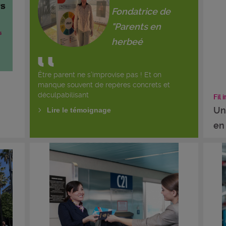
Fondatrice de
"Parents en
herbeé
Être parent ne s’improvise pas ! Et on
manque souvent de repères concrets et
déculpabilisant
Fil 
Un
Lire le témoignage
en 