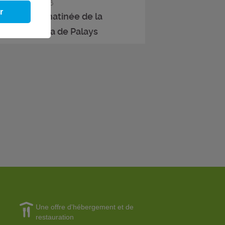
info
- 11/05/2026
r
tour sur la matinée de la
urité à l'Afpa de Palays
Une offre d'hébergement et de
restauration