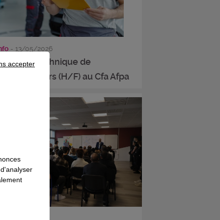
info
- 13/05/2026
ntrôleur technique de
ns accepter
hicules légers (H/F) au Cfa Afpa
...
nnonces
 d'analyser
galement