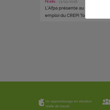
Fil info
- 13/05/2026
L’Afpa présente au rendez-vou
emploi du CREPI Tour 2026
Un apprentissage en situation
réelle de travail