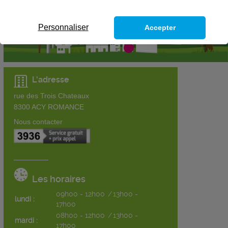
Personnaliser
Accepter
L'adresse
rue des Trois Chateaux
8300
ACY ROMANCE
Nous contacter
Les horaires
09h00 - 12h00
/
13h00 -
lundi :
17h00
08h00 - 12h00
/
13h00 -
mardi :
17h00