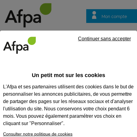
Mon compte
Trouver votre centre
Vos
Continuer sans accepter
questions
Accueil
Etablissements
Centre de Rethel Acy Romance
CENTRE DE RETHEL ACY
Un petit mot sur les cookies
ROMANCE
L'Afpa et ses partenaires utilisent des cookies dans le but de
personnaliser les annonces publicitaires, de vous permettre
de partager des pages sur les réseaux sociaux et d'analyser
l'utilisation du site. Nous conservons votre choix pendant 6
mois. Vous pouvez également paramétrer vos choix en
cliquant sur "Personnaliser".
Consulter notre politique de cookies