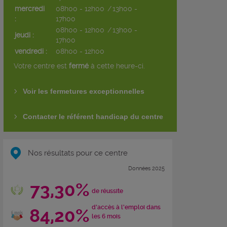
mercredi
08h00 - 12h00
/
13h00 -
:
17h00
08h00 - 12h00
/
13h00 -
jeudi :
17h00
vendredi :
08h00 - 12h00
Votre centre est
fermé
à cette heure-ci.
Voir les fermetures exceptionnelles
Contacter le référent handicap du centre
Nos résultats pour ce centre
Données 2025
73,30%
de réussite
d'accès à l'emploi dans
84,20%
les 6 mois