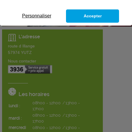
Personnaliser
Accepter
L'adresse
route d Illange
57974
YUTZ
Nous contacter
Les horaires
08h00 - 12h00
/
13h00 -
lundi :
17h00
08h00 - 12h00
/
13h00 -
mardi :
17h00
mercredi
08h00 - 12h00
/
13h00 -