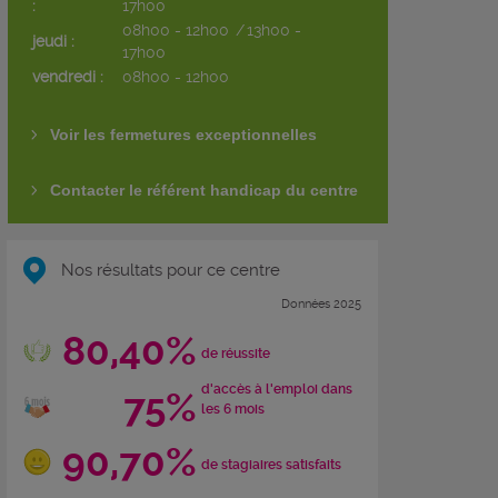
:
17h00
08h00 - 12h00
/
13h00 -
jeudi :
17h00
vendredi :
08h00 - 12h00
Voir les fermetures exceptionnelles
Contacter le référent handicap du centre
Nos résultats pour ce centre
Données 2025
80,40%
de réussite
d'accès à l'emploi dans
75%
les 6 mois
90,70%
de stagiaires satisfaits