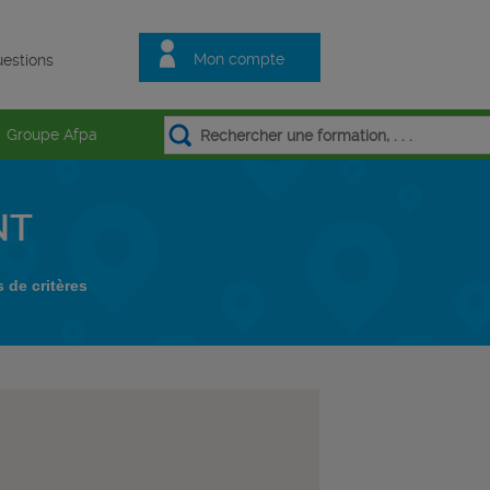
Mon compte
estions
Groupe Afpa
NT
s de critères