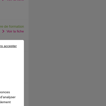
re de formation
Voir la fiche
ns accepter
re de formation
Voir la fiche
re de formation
nnonces
Voir la fiche
 d'analyser
galement