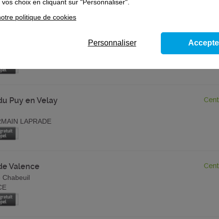
vos choix en cliquant sur "Personnaliser".
otre politique de cookies
de Saint Etienne
Cent
Personnaliser
Accepte
du 8 mai 1945
ENNE
du Puy en Velay
Cent
MAIN LAPRADE
de Valence
Cent
 Chabeuil
CE