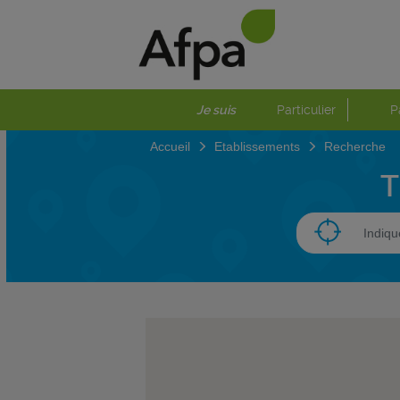
Je suis
Particulier
P
Accueil
Etablissements
Recherche
T