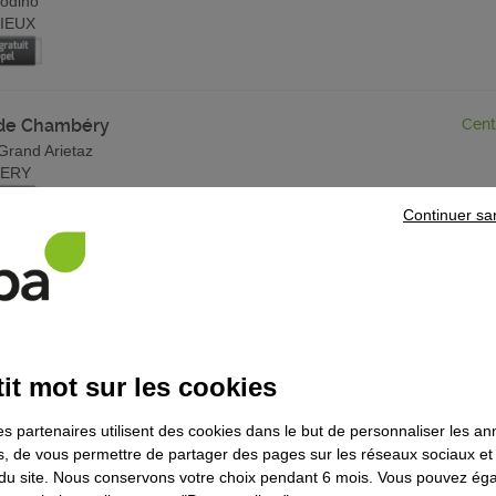
Jodino
IEUX
 de Chambéry
Cent
Grand Arietaz
ERY
Continuer sa
d'Annecy Poisy
Cent
acully
it mot sur les cookies
de Grenoble Pt de Claix
Cent
es partenaires utilisent des cookies dans le but de personnaliser les a
tor Hugo
es, de vous permettre de partager des pages sur les réseaux sociaux et
T DE CLAIX
on du site. Nous conservons votre choix pendant 6 mois. Vous pouvez é