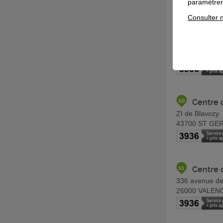
paramétrer 
Consulter n
Centre 
30 boulevard 
42000
ST ETI
Centre 
ZI de Blavozy
43700
ST GER
Centre 
336 avenue de
26000
VALEN