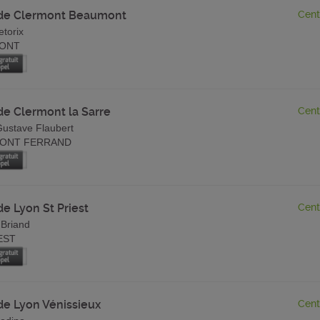
 de Clermont Beaumont
Cent
etorix
ONT
de Clermont la Sarre
Cent
Gustave Flaubert
ONT FERRAND
de Lyon St Priest
Cent
 Briand
EST
de Lyon Vénissieux
Cent