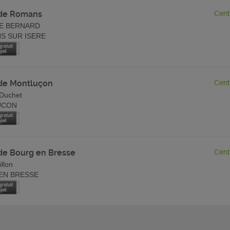
 de Romans
Cent
DE BERNARD
S SUR ISERE
de Montluçon
Cent
 Duchet
UCON
de Bourg en Bresse
Cent
illon
EN BRESSE