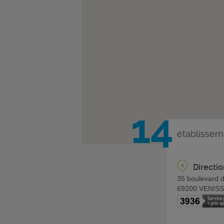
14
établissem
Directi
35 boulevard 
69200
VENISS