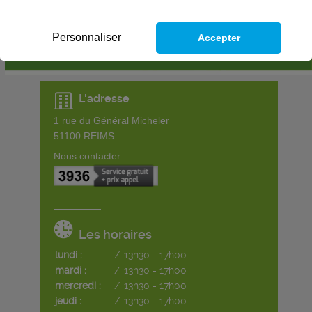
Personnaliser
Accepter
L'adresse
1 rue du Général Micheler
51100
REIMS
Nous contacter
Les horaires
lundi :
/
13h30 - 17h00
mardi :
/
13h30 - 17h00
mercredi :
/
13h30 - 17h00
jeudi :
/
13h30 - 17h00