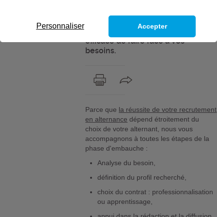
collaborateur formé à vos métiers
et capable de s'adapter à votre
culture d'entreprise. Recrutez en
Personnaliser
Accepter
alternance, une manière simple et
efficace de faire face à vos
besoins.
Parce que
la réussite de votre recrutement
en alternance
dépend étroitement du
choix de votre alternant, nous vous
accompagnons à toutes les étapes de la
phase d'embauche :
Analyse du besoin,
définition du profil recherché,
choix du contrat : professionnalisation
ou apprentissage,
appui dans la rédaction et la diffusion