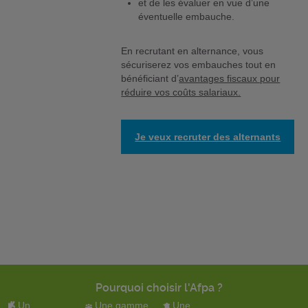
et de les évaluer en vue d’une
éventuelle embauche.
En recrutant en alternance, vous
sécuriserez vos embauches tout en
bénéficiant d’
avantages fiscaux pour
réduire vos coûts salariaux.
Je veux recruter des alternants
Pourquoi choisir l'Afpa ?
Un
Une gamme
Une