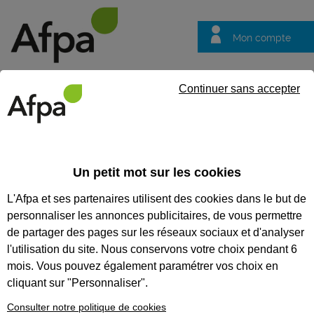
Mon compte
Trouver votre centre
Vos
Continuer sans accepter
questions
Accueil
Formation continue
Travail en hauteur : Utiliser en 
Un petit mot sur les cookies
TRAVAIL EN HAUTEUR :
L'Afpa et ses partenaires utilisent des cookies dans le but de
UTILISER EN TOUTE SÉCURITÉ
personnaliser les annonces publicitaires, de vous permettre
DES ÉCHELLES, ESCABEAUX ET
de partager des pages sur les réseaux sociaux et d'analyser
l'utilisation du site. Nous conservons votre choix pendant 6
PLATEFORMES INDIVIDUELLES
mois. Vous pouvez également paramétrer vos choix en
ROULANTES
cliquant sur "Personnaliser".
Utiliser en toute sécurité des échelles,
Consulter notre politique de cookies
escabeaux et plateformes individuelles roulantes