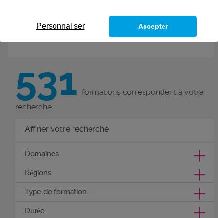
de nouvelles compétences grâce
à ces 300 formations métiers.
Personnaliser
Accepter
Découvrez nos formations
compétences métier.
531
formations correspondent à votre
recherche
Affiner votre recherche
Domaines
Régions
Type de formation
Durée