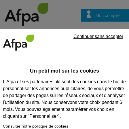
Mon compte
Trouver votre centre
Vos
Continuer sans accepter
questions
Accueil
Formation continue
NOS FORMATIONS
Un petit mot sur les cookies
COMPÉTENCES MÉTIER
L'Afpa et ses partenaires utilisent des cookies dans le but de
personnaliser les annonces publicitaires, de vous permettre
Nos formations
de partager des pages sur les réseaux sociaux et d'analyser
compétences métier
l'utilisation du site. Nous conservons votre choix pendant 6
Renforcez vos compétences,
mois. Vous pouvez également paramétrer vos choix en
découvrez de nouvelles
cliquant sur "Personnaliser".
méthodes, échangez entre pairs.
L’Afpa vous propose d’acquérir
Consulter notre politique de cookies