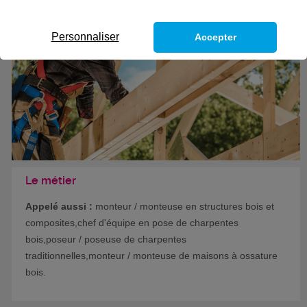
Personnaliser
Accepter
Le métier
Appelé aussi :
monteur / monteuse en structures bois et
composites,chef d'équipe en pose de charpentes
bois,poseur / poseuse de charpentes
traditionnelles,monteur / monteuse de maisons à ossature
bois.