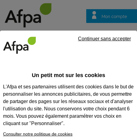
Mon compte
Trouver votre centre
Vos
Continuer sans accepter
questions
Accueil
Formation en alternance
Constructeur bois - Contrat
Un petit mot sur les cookies
CONSTRUCTEUR BOIS -
L'Afpa et ses partenaires utilisent des cookies dans le but de
CONTRAT EN ALTERNANCE
personnaliser les annonces publicitaires, de vous permettre
de partager des pages sur les réseaux sociaux et d'analyser
CODES
l'utilisation du site. Nous conservons votre choix pendant 6
mois. Vous pouvez également paramétrer vos choix en
cliquant sur "Personnaliser".
Formation certifiante
Consulter notre politique de cookies