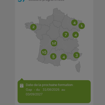
4
1
2
7
4
12
15
3
5
4
Date de la prochaine formation :
gap - du 31/08/2026 au
03/09/2027