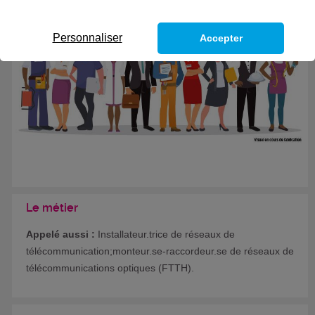
Eligible au CPF *
Formation certifiante
Personnaliser
Accepter
Le métier
Appelé aussi :
Installateur.trice de réseaux de
télécommunication;monteur.se-raccordeur.se de réseaux de
télécommunications optiques (FTTH).