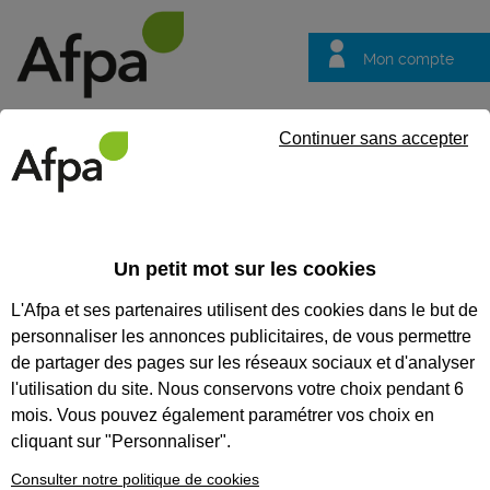
Mon compte
Trouver votre centre
Vos
Continuer sans accepter
questions
Accueil
Formation qualifiante
Installateur de réseaux de tél
Un petit mot sur les cookies
INSTALLATEUR DE RÉSEAUX
L'Afpa et ses partenaires utilisent des cookies dans le but de
DE TÉLÉCOMMUNICATIONS EN
personnaliser les annonces publicitaires, de vous permettre
FIBRE OPTIQUE
de partager des pages sur les réseaux sociaux et d'analyser
l'utilisation du site. Nous conservons votre choix pendant 6
CODES
mois. Vous pouvez également paramétrer vos choix en
cliquant sur "Personnaliser".
Consulter notre politique de cookies