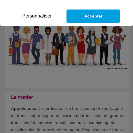
Eligible au CPF *
Personnaliser
Accepter
Formation certifiante
Le métier
Appelé aussi :
coordinateur de transit import /export,agent
de transit import/export,technicien de transit,chef de groupe
transit,chef de service transit.;taxateur / taxatrice;agent
d’exploitation de transit aérien;agent d’exploitation de transit