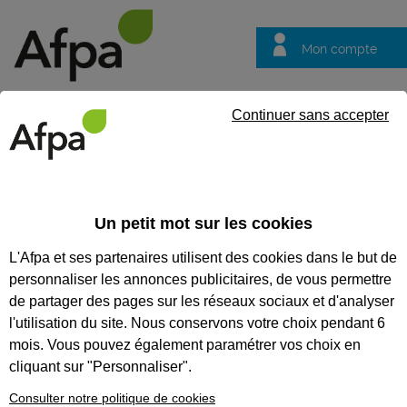
Mon compte
Trouver votre centre
Vos
Continuer sans accepter
questions
Accueil
Formation qualifiante
Organisateur de transports aé
Un petit mot sur les cookies
ORGANISATEUR DE
L'Afpa et ses partenaires utilisent des cookies dans le but de
TRANSPORTS AÉRIENS OU
personnaliser les annonces publicitaires, de vous permettre
MARITIMES DE
de partager des pages sur les réseaux sociaux et d'analyser
l'utilisation du site. Nous conservons votre choix pendant 6
MARCHANDISES
mois. Vous pouvez également paramétrer vos choix en
cliquant sur "Personnaliser".
CODES
Consulter notre politique de cookies