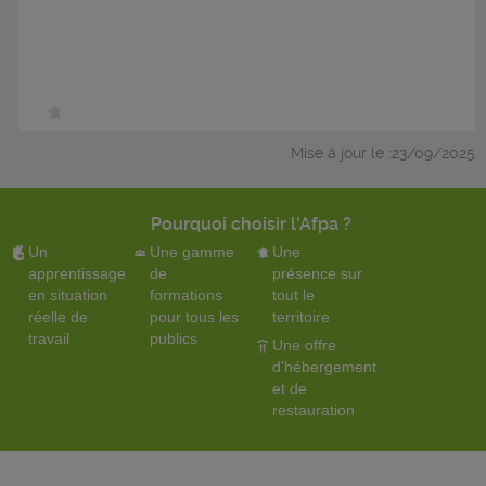
Mise à jour le :23/09/2025
Pourquoi choisir l'Afpa ?
Un
Une gamme
Une
apprentissage
de
présence sur
en situation
formations
tout le
réelle de
pour tous les
territoire
travail
publics
Une offre
d'hébergement
et de
restauration