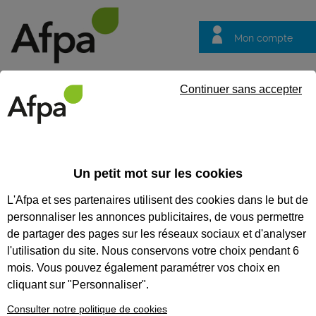
Mon compte
Trouver votre centre
Vos
Continuer sans accepter
questions
Accueil
Formation
Nos formations parcours alternance
P
Un petit mot sur les cookies
Nos formations parcours
L'Afpa et ses partenaires utilisent des cookies dans le but de
alternance
personnaliser les annonces publicitaires, de vous permettre
Pourquoi se former
de partager des pages sur les réseaux sociaux et d'analyser
en alternance ?
l'utilisation du site. Nous conservons votre choix pendant 6
mois. Vous pouvez également paramétrer vos choix en
C’est sur le terrain qu’on apprend le
cliquant sur "Personnaliser".
mieux. Pourquoi alors attendre la fin
d’une formation pour travailler en
Consulter notre politique de cookies