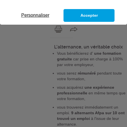
entreprise ? Formez-vous en alternance
avec l’Afpa et débutez tout de suite votre
nouvelle vie professionnelle.
Personnaliser
Accepter
L'alternance, un véritable choix
Vous bénéficierez d'
une formation
gratuite
car prise en charge à 100%
par votre employeur,
vous serez
rémunéré
pendant toute
votre formation,
vous acquérez
une expérience
professionnelle
en même temps que
votre formation,
vous trouverez immédiatement un
emploi.
9 alternants Afpa sur 10 ont
trouvé un emploi
à l'issue de leur
alternance.