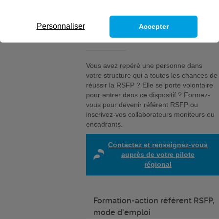
référent RSFP ?
Personnaliser
Accepter
Vous avez repéré une personne dans
votre structure qui a toutes les chances de
réussir la RSFP ? Elle se porte volontaire
pour entrer dans ce dispositif ? Formez-
vous pour devenir référent RSFP ou
inscrivez-vos collaborateurs moniteurs ou
encadrants.
Contactez et renseignez-vous
auprès de votre pilote
régional
Formation-action référent RSFP,
mode d'emploi