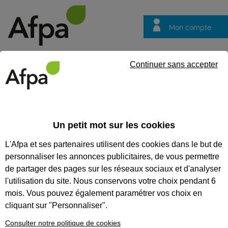
Mon compte
Trouver votre centre
Vos
Continuer sans accepter
questions
Accueil
Partenaire
Choisir l Afpa c est
Et si vous devenie
Un petit mot sur les cookies
Choisir l Afpa c est
L'Afpa et ses partenaires utilisent des cookies dans le but de
Et si vous deveniez
personnaliser les annonces publicitaires, de vous permettre
référent RSFP ?
de partager des pages sur les réseaux sociaux et d'analyser
l'utilisation du site. Nous conservons votre choix pendant 6
Vous êtes éducateur spécialisé,
mois. Vous pouvez également paramétrer vos choix en
moniteur d’ESAT, encadrant
technique ou directeur d’une
cliquant sur "Personnaliser".
structure. Savez-vous qu’il existe
Consulter notre politique de cookies
une formation pour devenir