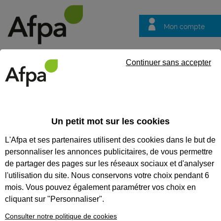
Mon compte
Trouver votre centre
Vos
Continuer sans accepter
questions
Accueil
Partenaire
Choisir l Afpa c est
RSFP : un dispositif
Un petit mot sur les cookies
Choisir l Afpa c est
L'Afpa et ses partenaires utilisent des cookies dans le but de
RSFP : un dispositif
personnaliser les annonces publicitaires, de vous permettre
qui s'inscrit dans la
de partager des pages sur les réseaux sociaux et d'analyser
lutte contre
l'utilisation du site. Nous conservons votre choix pendant 6
mois. Vous pouvez également paramétrer vos choix en
l'exclusion des
cliquant sur "Personnaliser".
individus
Consulter notre politique de cookies