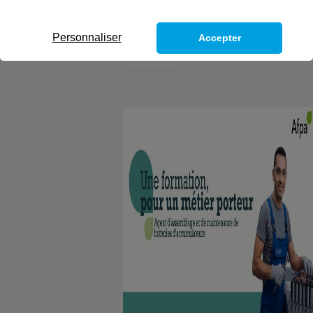
𝐝’𝐚𝐜𝐜𝐮𝐦𝐮𝐥𝐚𝐭𝐞𝐮𝐫𝐬 !
Personnaliser
Accepter