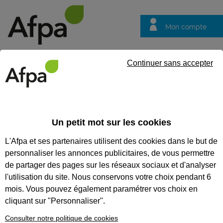
Mon compte
Trouver votre centre
Vos
Continuer sans accepter
questions
Accueil
Actualités
𝐅𝐨𝐫𝐦𝐞𝐳-𝐯𝐨𝐮𝐬 𝐚𝐮 𝐦𝐞́𝐭𝐢𝐞𝐫 𝐝’𝐚𝐠𝐞𝐧𝐭·𝐞 𝐝’𝐚𝐬𝐬𝐞𝐦𝐛𝐥𝐚𝐠
Un petit mot sur les cookies
Fil info
03/02/2026
L'Afpa et ses partenaires utilisent des cookies dans le but de
𝐅𝐨𝐫𝐦𝐞𝐳-𝐯𝐨𝐮𝐬 𝐚𝐮
personnaliser les annonces publicitaires, de vous permettre
𝐦𝐞́𝐭𝐢𝐞𝐫 𝐝’𝐚𝐠𝐞𝐧𝐭·𝐞
de partager des pages sur les réseaux sociaux et d'analyser
𝐝’𝐚𝐬𝐬𝐞𝐦𝐛𝐥𝐚𝐠𝐞 𝐞𝐭 𝐝𝐞
l'utilisation du site. Nous conservons votre choix pendant 6
mois. Vous pouvez également paramétrer vos choix en
𝐦𝐚𝐢𝐧𝐭𝐞𝐧𝐚𝐧𝐜𝐞 𝐝𝐞
cliquant sur "Personnaliser".
𝐛𝐚𝐭𝐭𝐞𝐫𝐢𝐞𝐬
Consulter notre politique de cookies