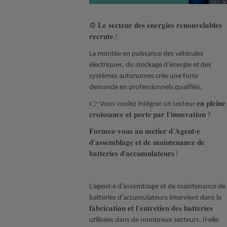
⚙️
𝐋𝐞
𝐬𝐞𝐜𝐭𝐞𝐮𝐫
𝐝𝐞𝐬
𝐞
𝐧𝐞𝐫𝐠𝐢𝐞𝐬
𝐫𝐞𝐧𝐨𝐮𝐯𝐞𝐥𝐚𝐛𝐥𝐞𝐬
𝐫𝐞𝐜𝐫𝐮𝐭𝐞
!
La montée en puissance des véhicules
électriques, du stockage d'énergie et des
systèmes autonomes crée une forte
demande en professionnels qualifiés.
👉
𝐞𝐧
𝐩𝐥𝐞𝐢𝐧𝐞
Vous voulez intégrer un secteur
𝐜𝐫𝐨𝐢𝐬𝐬𝐚𝐧𝐜𝐞
𝐞𝐭
𝐩𝐨𝐫𝐭𝐞
𝐩𝐚𝐫
𝐥
𝐢𝐧𝐧𝐨𝐯𝐚𝐭𝐢𝐨𝐧
́
’
?
𝐅𝐨𝐫𝐦𝐞𝐳
𝐯𝐨𝐮𝐬
𝐚𝐮
𝐦𝐞
𝐭𝐢𝐞𝐫
𝐝
𝐀𝐠𝐞𝐧𝐭
𝐞
-
’
·
𝐝
𝐚𝐬𝐬𝐞𝐦𝐛𝐥𝐚𝐠𝐞
𝐞𝐭
𝐝𝐞
𝐦𝐚𝐢𝐧𝐭𝐞𝐧𝐚𝐧𝐜𝐞
𝐝𝐞
’
𝐛𝐚𝐭𝐭𝐞𝐫𝐢𝐞𝐬
𝐝
𝐚𝐜𝐜𝐮𝐦𝐮𝐥𝐚𝐭𝐞𝐮𝐫𝐬
'
!
L’agent·e d’assemblage et de maintenance de
batteries d’accumulateurs intervient dans la
𝐟𝐚𝐛𝐫𝐢𝐜𝐚𝐭𝐢𝐨𝐧
𝐞𝐭
𝐥
𝐞𝐧𝐭𝐫𝐞𝐭𝐢𝐞𝐧
𝐝𝐞𝐬
𝐛𝐚𝐭𝐭𝐞𝐫𝐢𝐞𝐬
’
utilisées dans de nombreux secteurs. Il·elle