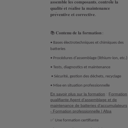
𝐚𝐬𝐬𝐞𝐦𝐛𝐥𝐞
𝐥𝐞𝐬
𝐜𝐨𝐦𝐩𝐨𝐬𝐚𝐧𝐭𝐬
𝐜𝐨𝐧𝐭𝐫𝐨
𝐥𝐞
𝐥𝐚
,
𝐪𝐮𝐚𝐥𝐢𝐭𝐞
𝐞𝐭
𝐫𝐞
𝐚𝐥𝐢𝐬𝐞
𝐥𝐚
𝐦𝐚𝐢𝐧𝐭𝐞𝐧𝐚𝐧𝐜𝐞
́
𝐩𝐫𝐞
𝐯𝐞𝐧𝐭𝐢𝐯𝐞
𝐞𝐭
𝐜𝐨𝐫𝐫𝐞𝐜𝐭𝐢𝐯𝐞
.
📚
𝐂𝐨𝐧𝐭𝐞𝐧𝐮
𝐝𝐞
𝐥𝐚
𝐟𝐨𝐫𝐦𝐚𝐭𝐢𝐨𝐧
:
• Bases électrotechniques et chimiques des
batteries
• Procédures d’assemblage (lithium-ion, etc.)
• Tests, diagnostics et maintenance
• Sécurité, gestion des déchets, recyclage
• Mise en situation professionnelle
En savoir plus sur la formation
:
Formation
qualifiante Agent d'assemblage et de
maintenance de batteries d'accumulateurs
- Formation professionnelle | Afpa
✅ Une formation certifiante