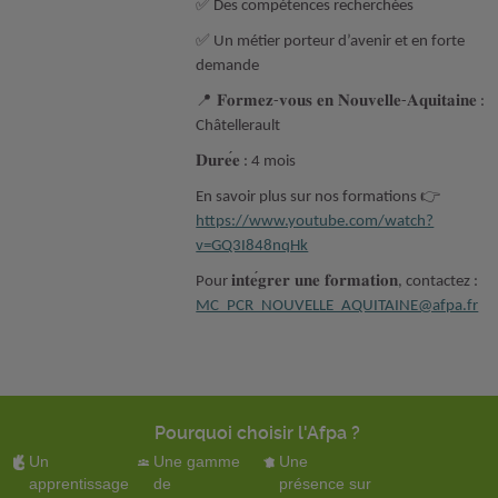
✅ Des compétences recherchées
✅ Un métier porteur d’avenir et en forte
demande
📍
𝐅𝐨𝐫𝐦𝐞𝐳
𝐯𝐨𝐮𝐬
𝐞𝐧
𝐍𝐨𝐮𝐯𝐞𝐥𝐥𝐞
𝐀𝐪𝐮𝐢𝐭𝐚𝐢𝐧𝐞
-
-
:
Châtellerault
𝐃𝐮𝐫𝐞
𝐞
: 4 mois
👉
En savoir plus sur nos formations
https://www.youtube.com/watch?
v=GQ3I848nqHk
𝐢𝐧𝐭𝐞
𝐠𝐫𝐞𝐫
𝐮𝐧𝐞
𝐟𝐨𝐫𝐦𝐚𝐭𝐢𝐨𝐧
Pour
, contactez :
MC_PCR_NOUVELLE_AQUITAINE@afpa.fr
Pourquoi choisir l'Afpa ?
Un
Une gamme
Une
apprentissage
de
présence sur