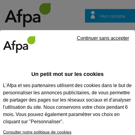
Mon compte
Trouver votre centre
Vos
Continuer sans accepter
questions
Accueil
Particulier
Financer son projet Faire le point sur ses 
Un petit mot sur les cookies
Financer son projet Faire le
L'Afpa et ses partenaires utilisent des cookies dans le but de
point sur ses droits
personnaliser les annonces publicitaires, de vous permettre
Comment financer
de partager des pages sur les réseaux sociaux et d'analyser
sa reconversion
l'utilisation du site. Nous conservons votre choix pendant 6
professionnelle
mois. Vous pouvez également paramétrer vos choix en
cliquant sur "Personnaliser".
quand on est salarié
Consulter notre politique de cookies