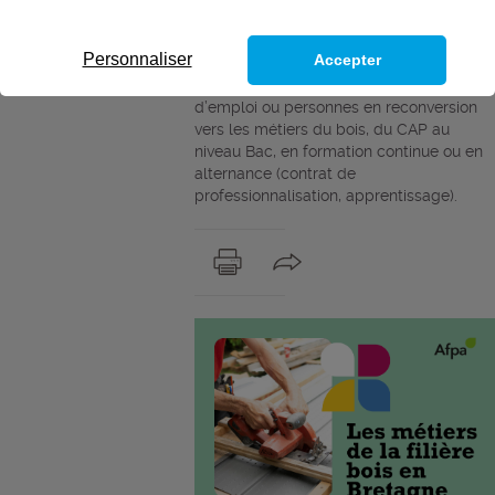
gros œuvre et second œuvre, renforce
aujourd’hui l’attractivité de son pôle Bois-
Personnaliser
Accepter
Menuiserie. Ce dispositif permet
d’accompagner salariés, demandeurs
d’emploi ou personnes en reconversion
vers les métiers du bois, du CAP au
niveau Bac, en formation continue ou en
alternance (contrat de
professionnalisation, apprentissage).