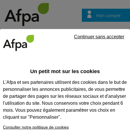
Mon compte
Trouver votre centre
Vos
Continuer sans accepter
questions
Accueil
Actualités
Saint-Malo : zoom sur les formations du pô
Un petit mot sur les cookies
Fil info
22/10/2025
L'Afpa et ses partenaires utilisent des cookies dans le but de
Saint-Malo : zoom
personnaliser les annonces publicitaires, de vous permettre
sur les formations
de partager des pages sur les réseaux sociaux et d'analyser
du pôle bois &
l'utilisation du site. Nous conservons votre choix pendant 6
mois. Vous pouvez également paramétrer vos choix en
menuiserie
cliquant sur "Personnaliser".
Le centre Afpa de Saint-Malo, déjà
Consulter notre politique de cookies
connu pour son expertise en bâtiment