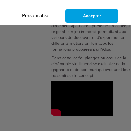
Personnaliser
Accepter
Lors de cet événement, Valérie Girard,
directrice Afpa Loiret, présente un concept
original : un jeu immersif permettant aux
visiteurs de découvrir et d’expérimenter
différents métiers en lien avec les
formations proposées par l’Afpa.
Dans cette vidéo, plongez au cœur de la
cérémonie via l’interview exclusive de la
gagnante et de son mari qui évoquent leur
ressenti sur le concept :