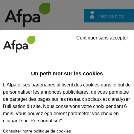
Mon compte
Trouver votre centre
Vos
Continuer sans accepter
questions
Accueil
Actualités
Remise de prix pour la gagnante du jeu co
Un petit mot sur les cookies
Fil info
20/10/2025
L'Afpa et ses partenaires utilisent des cookies dans le but de
Remise de prix pour
personnaliser les annonces publicitaires, de vous permettre
la gagnante du jeu
de partager des pages sur les réseaux sociaux et d'analyser
concours JPO
l'utilisation du site. Nous conservons votre choix pendant 6
mois. Vous pouvez également paramétrer vos choix en
d’Olivet
cliquant sur "Personnaliser".
Consulter notre politique de cookies