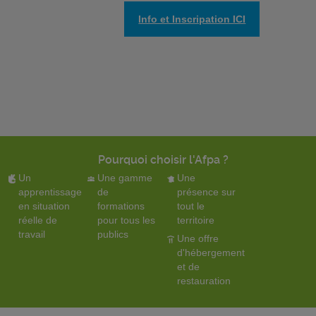
Info et Inscripation ICI
Pourquoi choisir l'Afpa ?
Un
Une gamme
Une
apprentissage
de
présence sur
en situation
formations
tout le
réelle de
pour tous les
territoire
travail
publics
Une offre
d'hébergement
et de
restauration