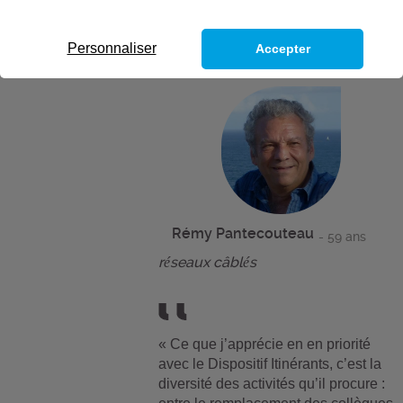
Personnaliser
Accepter
Rémy Pantecouteau
- 59 ans
réseaux câblés
« Ce que j’apprécie en en priorité
avec le Dispositif Itinérants, c’est la
diversité des activités qu’il procure :