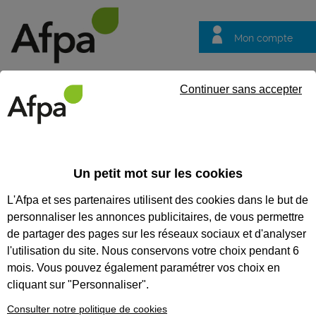
Mon compte
Trouver votre centre
Vos
Continuer sans accepter
questions
Accueil
Actualités
Rémy Pantecouteau, formateur itinérant en
Un petit mot sur les cookies
Témoignage
11/07/2016
L'Afpa et ses partenaires utilisent des cookies dans le but de
Rémy
personnaliser les annonces publicitaires, de vous permettre
Pantecouteau,
de partager des pages sur les réseaux sociaux et d'analyser
formateur itinérant
l'utilisation du site. Nous conservons votre choix pendant 6
mois. Vous pouvez également paramétrer vos choix en
en installation de
cliquant sur "Personnaliser".
réseaux câblés
Consulter notre politique de cookies