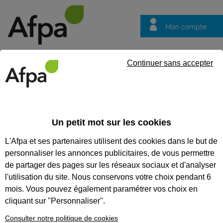
Mon compte
Trouver votre centre
Vos
Continuer sans accepter
questions
Accueil
Actualités
Afpa de Strasbourg : lancement d'une form
Construction Durable par Saint-Gobain !
Un petit mot sur les cookies
Fil info
11/06/2026
L'Afpa et ses partenaires utilisent des cookies dans le but de
personnaliser les annonces publicitaires, de vous permettre
Afpa de Strasbourg :
de partager des pages sur les réseaux sociaux et d'analyser
lancement d'une
l'utilisation du site. Nous conservons votre choix pendant 6
formation de
mois. Vous pouvez également paramétrer vos choix en
cliquant sur "Personnaliser".
plombier-
chauffagiste en
Consulter notre politique de cookies