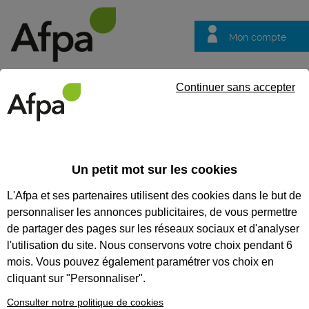
Mon compte
Trouver votre centre
Vos
Continuer sans accepter
questions
Accueil
Formation qualifiante
Formation à distance : Conseill
Un petit mot sur les cookies
FORMATION À DISTANCE :
L'Afpa et ses partenaires utilisent des cookies dans le but de
CONSEILLER DE VENTE
personnaliser les annonces publicitaires, de vous permettre
de partager des pages sur les réseaux sociaux et d'analyser
CODES
l'utilisation du site. Nous conservons votre choix pendant 6
mois. Vous pouvez également paramétrer vos choix en
cliquant sur "Personnaliser".
Eligible au CPF *
Consulter notre politique de cookies