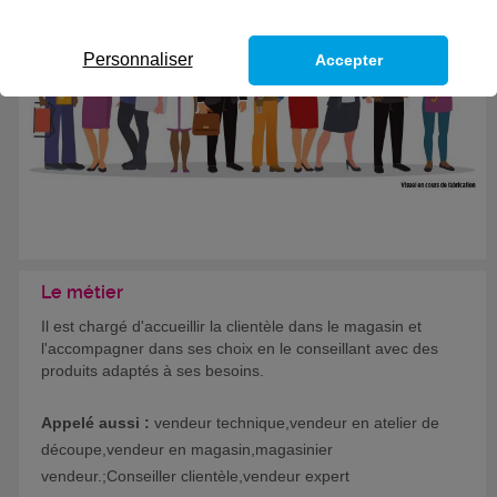
Formation certifiante
Personnaliser
Accepter
Le métier
Il est chargé d'accueillir la clientèle dans le magasin et
l'accompagner dans ses choix en le conseillant avec des
produits adaptés à ses besoins.
Appelé aussi :
vendeur technique,vendeur en atelier de
découpe,vendeur en magasin,magasinier
vendeur.;Conseiller clientèle,vendeur expert