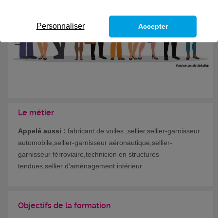
Personnaliser
Accepter
Le métier
Appelé aussi :
fabricant de voiles.;sellier,sellier-garnisseur
automobile,sellier-garnisseur aéronautique,sellier-
garnisseur férroviaire,technicien en structures
tendues,sellier d'aménagement intérieur
Objectifs de la formation