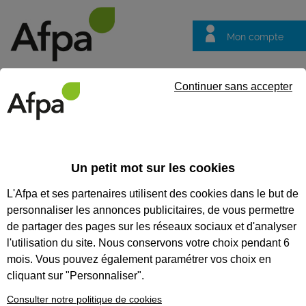
Mon compte
Trouver votre centre
Vos
Continuer sans accepter
questions
Accueil
Formation
Nos formations parcours diplômant
L’
Un petit mot sur les cookies
Nos formations parcours
L'Afpa et ses partenaires utilisent des cookies dans le but de
diplômant
personnaliser les annonces publicitaires, de vous permettre
L’Afpa Centre Val de
de partager des pages sur les réseaux sociaux et d'analyser
Loire vous forme
l'utilisation du site. Nous conservons votre choix pendant 6
aux métiers de la
mois. Vous pouvez également paramétrer vos choix en
cliquant sur "Personnaliser".
restauration et du
Consulter notre politique de cookies