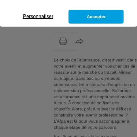
votre formation ? Vous voulez trouver un
emploi rapidement ? En vous formant en
Personnaliser
Accepter
alternance à l’Afpa, vous avez 8 chances
sur 10 de décrocher un emploi.
Le choix de l’alternance, c’est investir dans
votre avenir et augmenter vos chances de
réussite sur le marché du travail. Mineur
ou majeur. Sans bac ou en études
supérieures. En recherche d’emploi ou en
reconversion professionnelle. Se former
en alternance est une opportunité ouverte
à tous. À condition de se fixer des
objectifs. Alors, prêt à relever le défi et à
construire votre avenir professionnel ?
L’Afpa est là pour vous accompagner à
chaque étape de votre parcours.
En attendant, voici la liste de nos