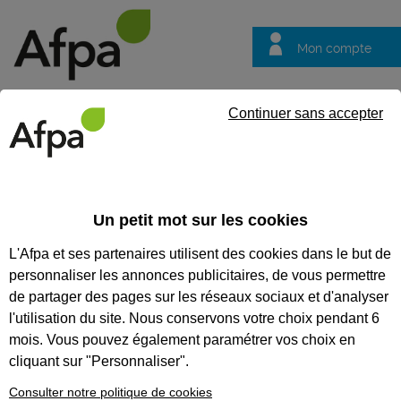
Mon compte
Trouver votre centre
Vos
Continuer sans accepter
questions
Accueil
Formation
Nos formations parcours alternance
Al
Un petit mot sur les cookies
Nos formations parcours
L'Afpa et ses partenaires utilisent des cookies dans le but de
alternance
personnaliser les annonces publicitaires, de vous permettre
Alternance : les
de partager des pages sur les réseaux sociaux et d'analyser
formations prêtes à
l'utilisation du site. Nous conservons votre choix pendant 6
l'emploi
mois. Vous pouvez également paramétrer vos choix en
cliquant sur "Personnaliser".
Vous voulez acquérir des compétences
Consulter notre politique de cookies
professionnelles dès le premier jour de