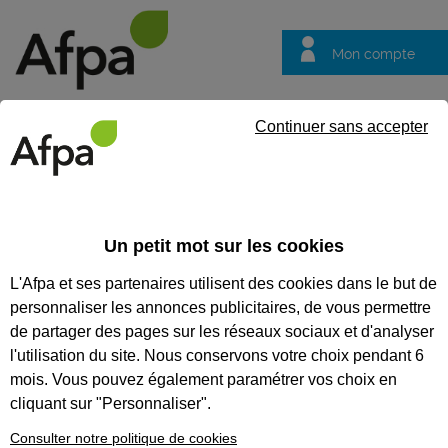
Mon compte
Trouver votre centre
Vos
Continuer sans accepter
questions
Accueil
Partenaire
Choisir l Afpa c est
Et si vous devenie
Un petit mot sur les cookies
Choisir l Afpa c est
L'Afpa et ses partenaires utilisent des cookies dans le but de
Et si vous deveniez
personnaliser les annonces publicitaires, de vous permettre
référent RSFP ?
de partager des pages sur les réseaux sociaux et d'analyser
l'utilisation du site. Nous conservons votre choix pendant 6
Vous êtes éducateur spécialisé,
mois. Vous pouvez également paramétrer vos choix en
moniteur d’ESAT, encadrant
technique ou directeur d’une
cliquant sur "Personnaliser".
structure. Savez-vous qu’il existe
Consulter notre politique de cookies
une formation pour devenir