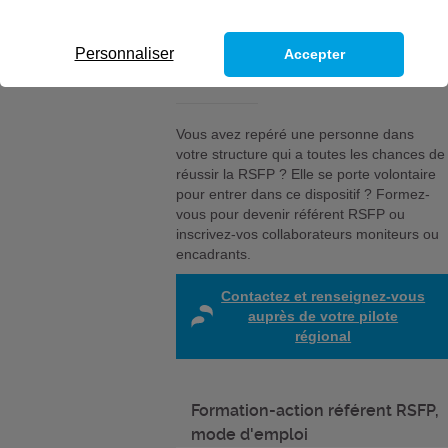
référent RSFP ?
Personnaliser
Accepter
Vous avez repéré une personne dans
votre structure qui a toutes les chances de
réussir la RSFP ? Elle se porte volontaire
pour entrer dans ce dispositif ? Formez-
vous pour devenir référent RSFP ou
inscrivez-vos collaborateurs moniteurs ou
encadrants.
Contactez et renseignez-vous
auprès de votre pilote
régional
Formation-action référent RSFP,
mode d'emploi